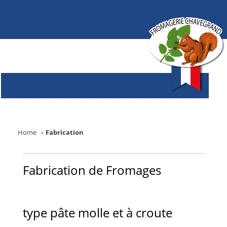
SE CHAVEGRAND - Lascoux - 23800 Maison Feyne - Tél. : 05.55.89.25.60
Home
Fabrication
Fabrication de Fromages
type pâte molle et à croute